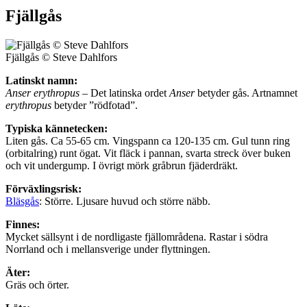
Fjällgås
Fjällgås © Steve Dahlfors
Latinskt namn:
Anser erythropus
– Det latinska ordet
Anser
betyder gås. Artnamnet
erythropus
betyder ”rödfotad”.
Typiska kännetecken:
Liten gås. Ca 55-65 cm. Vingspann ca 120-135 cm. Gul tunn ring
(orbitalring) runt ögat. Vit fläck i pannan, svarta streck över buken
och vit undergump. I övrigt mörk gråbrun fjäderdräkt.
Förväxlingsrisk:
Bläsgås
: Större. Ljusare huvud och större näbb.
Finnes:
Mycket sällsynt i de nordligaste fjällområdena. Rastar i södra
Norrland och i mellansverige under flyttningen.
Äter:
Gräs och örter.