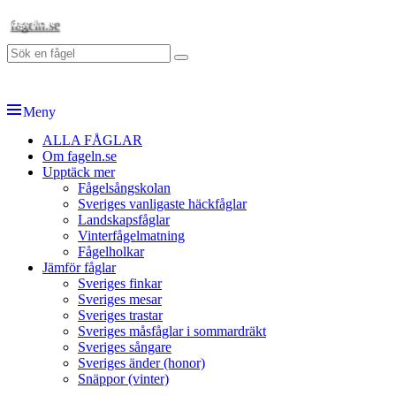
Hoppa
fageln.se
till
Sök
innehåll
Sök
efter:
Meny
Primär
ALLA FÅGLAR
Om fageln.se
meny
Upptäck mer
Fågelsångskolan
Sveriges vanligaste häckfåglar
Landskapsfåglar
Vinterfågelmatning
Fågelholkar
Jämför fåglar
Sveriges finkar
Sveriges mesar
Sveriges trastar
Sveriges måsfåglar i sommardräkt
Sveriges sångare
Sveriges änder (honor)
Snäppor (vinter)