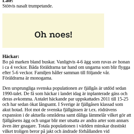
Läte:
Stötvis nasalt trumpetande.
Häckar:
Bo på marken bland buskar. Vanligtvis 4-6 ägg som ruvas av honan
i ca 4 veckor. Båda föräldrarna tar hand om ungarna som blir flygga
efter 5-6 veckor. Familjen håller samman till följande vår.
Föräldrarna är monogama.
Den ursprungliga svenska populationen av fjällgås är utdöd sedan
1990-talet. De få som häckar i landet idag är inplanterade gäss och
deras avkomma. Antalet häckande par uppskattades 2011 till 15-25
och har sedan ökat långsamt. I Sverige är fjällgåsen klassad som
akut hotad. Hot mot de svenska fjällgässen är t.ex. rödrävens
expansion i de aktuella områdena samt dåliga lämmelår vilket gör att
fjällgåsens ägg och ungar blir mer utsatta av andra arter som annars
även äter gnagare. Totala populationen i världen minskar drastiskt
vilket troligen beror på jakt och ändrade förhållanden vid