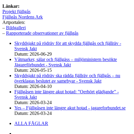
Länkar:
Projekt fjällgås
Fjällgås Nordens Ark
Artportalen:
–
Bildgalleri
–
Rapporterade observationer av fjällgås
Skyddsjakt på rödräv för att skydda fjällgås och fjällräv -
Svensk Jakt
Datum: 2026-06-29
Våtmarker, sälar och fjällgäss – miljöministern besökte
Jägareförbundet - Svensk Jakt
Datum: 2026-05-15
Skyddsjakt på rödräv ska rädda fjällräv och fjällgås – nu
överklagas beslutet av samebyar - Svensk Jakt
Datum: 2026-04-10
Fjällgåsen inte längre akut hotad: ”Oerhört glädjande” -
Svensk Jakt
Datum: 2026-03-24
Yes – Fjällgåsen inte längre akut hotad - jagareforbundet.se
Datum: 2026-03-24
Sidfotsmeny
ALLA FÅGLAR
Facebook