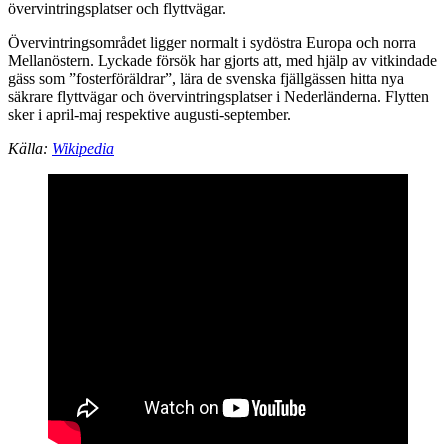
övervintringsplatser och flyttvägar.
Övervintringsområdet ligger normalt i sydöstra Europa och norra
Mellanöstern. Lyckade försök har gjorts att, med hjälp av vitkindade
gäss som ”fosterföräldrar”, lära de svenska fjällgässen hitta nya
säkrare flyttvägar och övervintringsplatser i Nederländerna. Flytten
sker i april-maj respektive augusti-september.
Källa:
Wikipedia