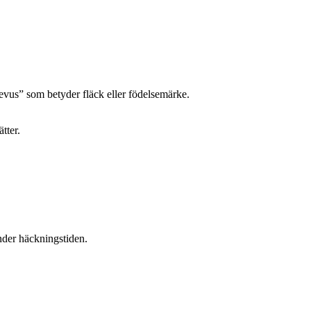
evus” som betyder fläck eller födelsemärke.
tter.
nder häckningstiden.