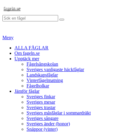
Hoppa
fageln.se
till
Sök
innehåll
Sök
efter:
Meny
Primär
ALLA FÅGLAR
Om fageln.se
meny
Upptäck mer
Fågelsångskolan
Sveriges vanligaste häckfåglar
Landskapsfåglar
Vinterfågelmatning
Fågelholkar
Jämför fåglar
Sveriges finkar
Sveriges mesar
Sveriges trastar
Sveriges måsfåglar i sommardräkt
Sveriges sångare
Sveriges änder (honor)
Snäppor (vinter)