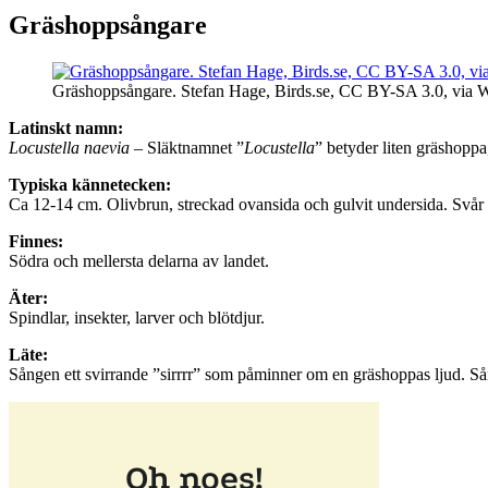
Gräshoppsångare
Gräshoppsångare. Stefan Hage, Birds.se, CC BY-SA 3.0, vi
Latinskt namn:
Locustella naevia
– Släktnamnet ”
Locustella
” betyder liten gräshoppa
Typiska kännetecken:
Ca 12-14 cm. Olivbrun, streckad ovansida och gulvit undersida. Svår
Finnes:
Södra och mellersta delarna av landet.
Äter:
Spindlar, insekter, larver och blötdjur.
Läte:
Sången ett svirrande ”sirrrr” som påminner om en gräshoppas ljud. Så