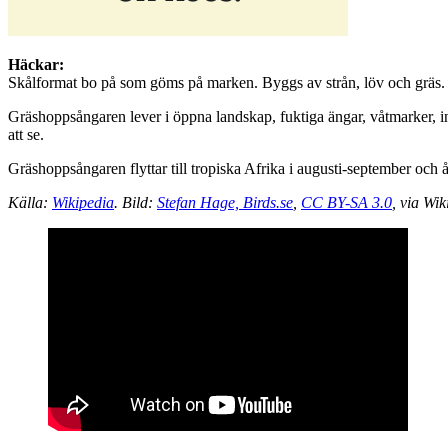
Häckar:
Skålformat bo på som göms på marken. Byggs av strån, löv och gräs. 
Gräshoppsångaren lever i öppna landskap, fuktiga ängar, våtmarker, int
att se.
Gräshoppsångaren flyttar till tropiska Afrika i augusti-september och
Källa:
Wikipedia
. Bild:
Stefan Hage, Birds.se
,
CC BY-SA 3.0
, via W