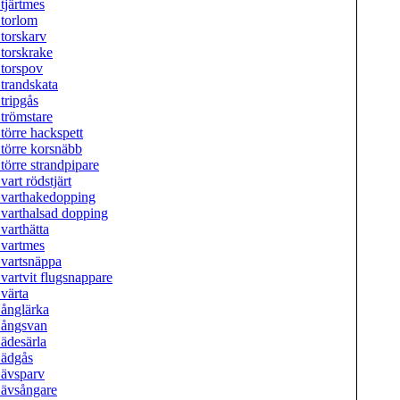
tjärtmes
torlom
torskarv
torskrake
torspov
trandskata
tripgås
trömstare
törre hackspett
törre korsnäbb
törre strandpipare
vart rödstjärt
varthakedopping
varthalsad dopping
varthätta
vartmes
vartsnäppa
vartvit flugsnappare
värta
ånglärka
ångsvan
ädesärla
ädgås
ävsparv
ävsångare