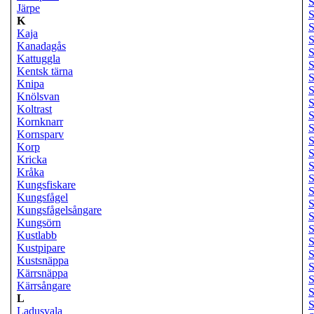
S
Järpe
S
K
S
Kaja
S
Kanadagås
S
Kattuggla
Kentsk tärna
S
Knipa
S
Knölsvan
Koltrast
S
Kornknarr
S
Kornsparv
S
Korp
S
Kricka
S
Kråka
S
Kungsfiskare
S
Kungsfågel
S
Kungsfågelsångare
S
Kungsörn
S
Kustlabb
S
Kustpipare
S
Kustsnäppa
S
Kärrsnäppa
S
Kärrsångare
S
L
S
Ladusvala