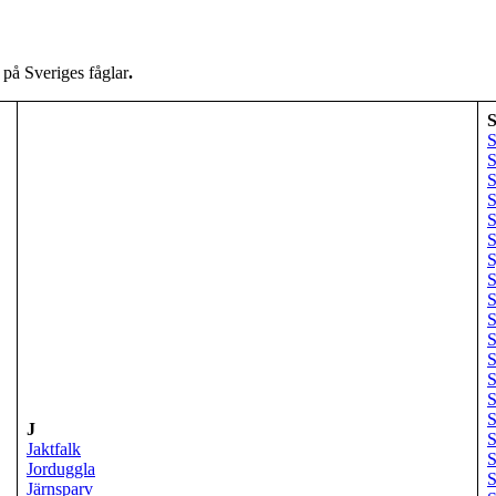
 på Sveriges fåglar
.
S
S
S
S
S
S
S
S
S
S
S
S
S
S
S
J
Jaktfalk
S
Jorduggla
S
Järnsparv