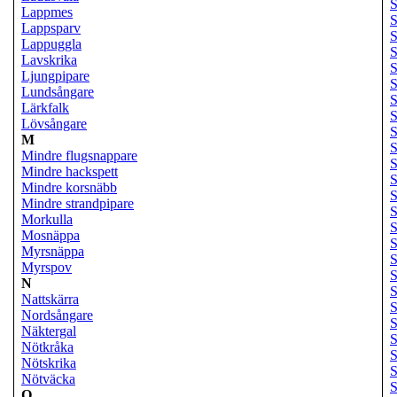
S
Lappmes
S
Lappsparv
S
Lappuggla
S
Lavskrika
S
Ljungpipare
S
Lundsångare
S
Lärkfalk
S
Lövsångare
S
M
S
Mindre flugsnappare
S
Mindre hackspett
S
Mindre korsnäbb
S
Mindre strandpipare
S
Morkulla
S
Mosnäppa
S
Myrsnäppa
S
Myrspov
S
N
S
Nattskärra
S
Nordsångare
S
Näktergal
S
Nötkråka
S
Nötskrika
S
Nötväcka
S
O