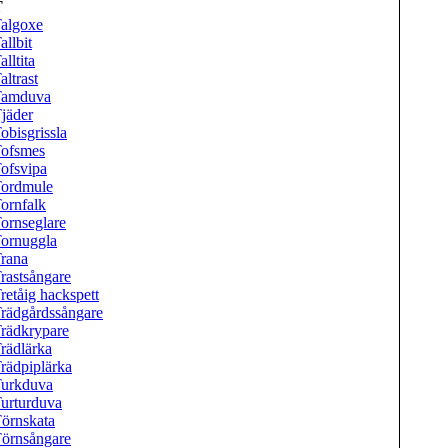
T
algoxe
allbit
alltita
altrast
Tamduva
jäder
obisgrissla
ofsmes
ofsvipa
ordmule
ornfalk
ornseglare
ornuggla
rana
rastsångare
retåig hackspett
rädgårdssångare
rädkrypare
rädlärka
rädpiplärka
urkduva
urturduva
örnskata
örnsångare