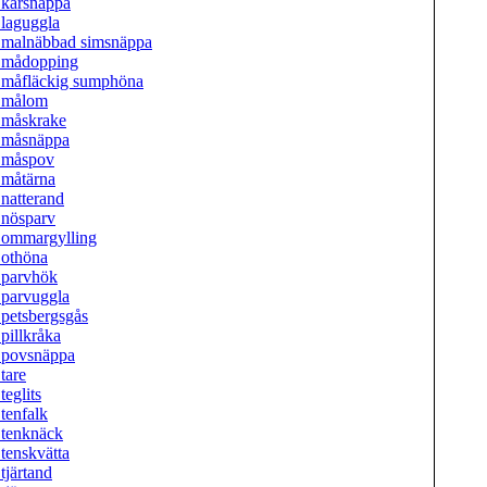
kärsnäppa
laguggla
malnäbbad simsnäppa
mådopping
måfläckig sumphöna
Smålom
måskrake
måsnäppa
Småspov
måtärna
natterand
nösparv
ommargylling
othöna
parvhök
parvuggla
petsbergsgås
pillkråka
povsnäppa
tare
teglits
tenfalk
tenknäck
tenskvätta
tjärtand