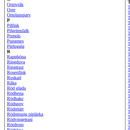
Ormvråk
T
Orre
T
Ortolansparv
T
P
T
Pilfink
Pilgrimsfalk
T
Prutgås
T
Pungmes
T
Pärluggla
T
R
T
Rapphöna
T
Ringduva
T
Ringtrast
T
Rosenfink
T
Roskarl
T
Råka
T
Röd glada
T
Rödbena
T
Rödhake
T
Rödspov
T
Rödstjärt
T
Rödstrupig piplärka
T
Rödvingetrast
T
Rördrom
T
Rörhöna