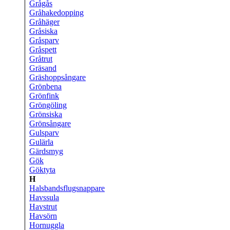
Grågås
Gråhakedopping
Gråhäger
Gråsiska
Gråsparv
Gråspett
Gråtrut
Gräsand
Gräshoppsångare
Grönbena
Grönfink
Gröngöling
Grönsiska
Grönsångare
Gulsparv
Gulärla
Gärdsmyg
Gök
Göktyta
H
Halsbandsflugsnappare
Havssula
Havstrut
Havsörn
Hornuggla