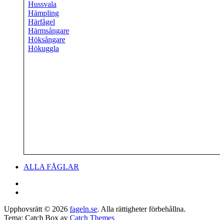
Hussvala
Hämpling
Härfågel
Härmsångare
Höksångare
Hökuggla
Sidfotsmeny
ALLA FÅGLAR
Facebook
E-
post
Upphovsrätt © 2026
fageln.se
. Alla rättigheter förbehållna.
Tema: Catch Box av
Catch Themes