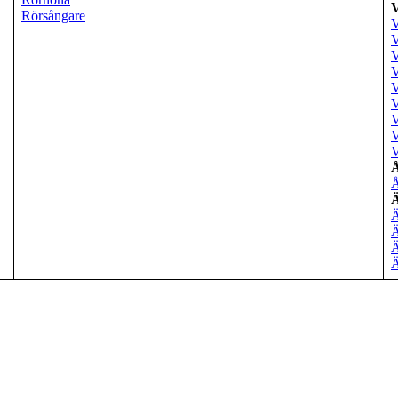
Rörsångare
V
V
V
V
V
V
V
V
V
Å
Ä
Ä
Ä