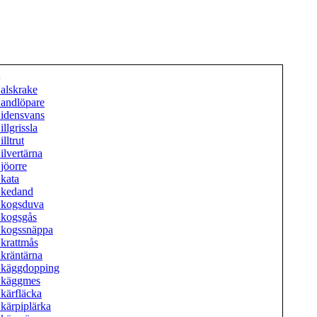
S
alskrake
andlöpare
idensvans
illgrissla
illtrut
ilvertärna
jöorre
kata
kedand
kogsduva
kogsgås
kogssnäppa
krattmås
kräntärna
käggdopping
Skäggmes
kärfläcka
kärpiplärka