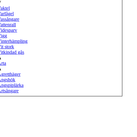
V
aktel
arfågel
assångare
attenrall
idesparv
igg
interhämpling
it stork
itkindad gås
Å
rta
Ä
gretthäger
Ängshök
ngspiplärka
rtsångare