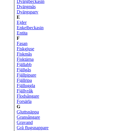
Dvärgbeckasin
Dvärgmås
Dvärgsparv
E
Ejder
Enkelbeckasin
Entita
F
Fasan
Fiskgjuse
Fiskmås
Fisktärna
Fjällabb
Fjällgås
Fjällpipare
Fjällripa
Fjälluggla
Fjällvråk
Flodsångare
Forsärla
G
Gluttsnäppa
Gransångare
Gravand
Grå flugsnappare