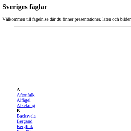
Sveriges fåglar
Välkommen till fageln.se där du finner presentationer, läten och bilder
A
Aftonfalk
Alfågel
Alkekung
B
Backsvala
Bergand
Bergfink