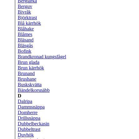
Berglärka
Berguv
Bivråk
Björktrast
Blå kärrhök
Blåhake
Blåmes
Bläsand
Bläsgås
Bofink
Brandkronad kungsfågel
Brun glada
Brun kärrhök
Brunand
Brushane
Buskskvätta
Bändelkorsnäbb
D
Dalripa
Dammsnäppa
Domherre
Drillsnäppa
Dubbelbeckasin
Dubbeltrast
Duvhök