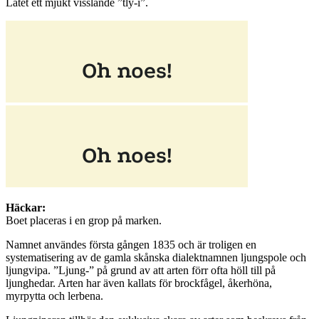
Lätet ett mjukt visslande ”tly-i”.
Häckar:
Boet placeras i en grop på marken.
Namnet användes första gången 1835 och är troligen en
systematisering av de gamla skånska dialektnamnen ljungspole och
ljungvipa. ”Ljung-” på grund av att arten förr ofta höll till på
ljunghedar. Arten har även kallats för brockfågel, åkerhöna,
myrpytta och lerbena.