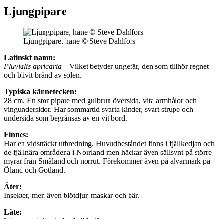
Ljungpipare
Ljungpipare, hane © Steve Dahlfors
Latinskt namn:
Pluvialis apricaria
– Vilket betyder ungefär, den som tillhör regnet
och blivit bränd av solen.
Typiska kännetecken:
28 cm. En stor pipare med gulbrun översida, vita armhålor och
vingundersidor. Har sommartid svarta kinder, svart strupe och
undersida som begränsas av en vit bord.
Finnes:
Har en vidsträckt utbredning. Huvudbeståndet finns i fjällkedjan och
de fjällnära områdena i Norrland men häckar även sällsynt på större
myrar från Småland och norrut. Förekommer även på alvarmark på
Öland och Gotland.
Äter:
Insekter, men även blötdjur, maskar och bär.
Läte: