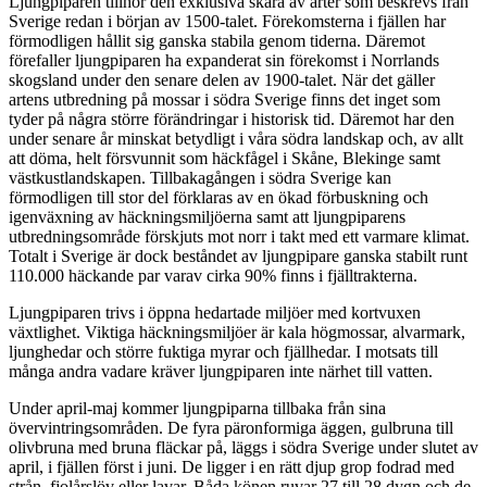
Ljungpiparen tillhör den exklusiva skara av arter som beskrevs från
Sverige redan i början av 1500-talet. Förekomsterna i fjällen har
förmodligen hållit sig ganska stabila genom tiderna. Däremot
förefaller ljungpiparen ha expanderat sin förekomst i Norrlands
skogsland under den senare delen av 1900-talet. När det gäller
artens utbredning på mossar i södra Sverige finns det inget som
tyder på några större förändringar i historisk tid. Däremot har den
under senare år minskat betydligt i våra södra landskap och, av allt
att döma, helt försvunnit som häckfågel i Skåne, Blekinge samt
västkustlandskapen. Tillbakagången i södra Sverige kan
förmodligen till stor del förklaras av en ökad förbuskning och
igenväxning av häckningsmiljöerna samt att ljungpiparens
utbredningsområde förskjuts mot norr i takt med ett varmare klimat.
Totalt i Sverige är dock beståndet av ljungpipare ganska stabilt runt
110.000 häckande par varav cirka 90% finns i fjälltrakterna.
Ljungpiparen trivs i öppna hedartade miljöer med kortvuxen
växtlighet. Viktiga häckningsmiljöer är kala högmossar, alvarmark,
ljunghedar och större fuktiga myrar och fjällhedar. I motsats till
många andra vadare kräver ljungpiparen inte närhet till vatten.
Under april-maj kommer ljungpiparna tillbaka från sina
övervintringsområden. De fyra päronformiga äggen, gulbruna till
olivbruna med bruna fläckar på, läggs i södra Sverige under slutet av
april, i fjällen först i juni. De ligger i en rätt djup grop fodrad med
strån, fjolårslöv eller lavar. Båda könen ruvar 27 till 28 dygn och de