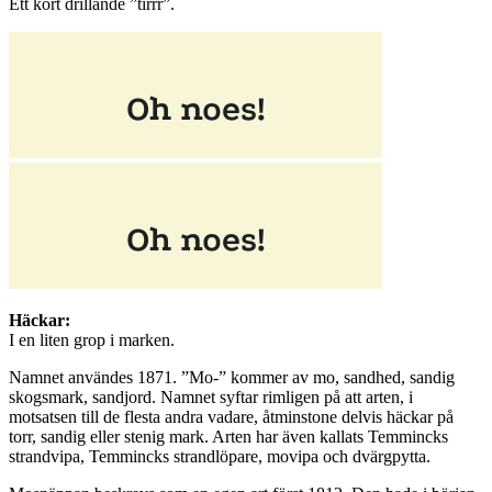
Ett kort drillande ”tirrr”.
Häckar:
I en liten grop i marken.
Namnet användes 1871. ”Mo-” kommer av mo, sandhed, sandig
skogsmark, sandjord. Namnet syftar rimligen på att arten, i
motsatsen till de flesta andra vadare, åtminstone delvis häckar på
torr, sandig eller stenig mark. Arten har även kallats Temmincks
strandvipa, Temmincks strandlöpare, movipa och dvärgpytta.