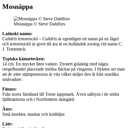
Mosnäppa
Mosnäppa © Steve Dahlfors
Latinskt namn:
Calidris temminckii
–
Calidris
är egentligen ett namn på en fågel
och
temminickii
är givet till ära åt en holländsk zoolog vid namn C.
J. Temminck.
Typiska kännetecken:
14 cm. En mycket liten vadare. Dystert gråaktig med några
oregelbundet placerade mörka fläckar på vingarna. I flykten ser man
att de yttre stjärtpennorna är vita vilket skiljer den åt från snarlika
småvadare.
Finnes:
Från norra Jämtland till Torne lappmark. Även sällsynt i de södra
fjälltrakterna och i Norrbottens skärgård.
Äter:
Små insekter, maskar och kräftdjur.
Läte: