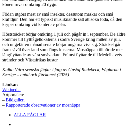
könen ruvar omkring 20 dygn.
Födan utgörs mest av små insekter, dessutom maskar och små
kräftdjur. Den har ett typiskt musliknande sätt att söka föda, då den
kryper omkring vid kanter av pölar.
Höststräcket börjar omkring 1 juli och pågår in i september. De äldre
kommer till flyttfågellokalerna i södra Sverige kring mitten av juli,
och ungefär en månad senare börjar ungarna visa sig. Sträcket går
fram såväl över land som längs kusterna. Mosnäppan tillhör de mer
långflyttande av våra småvadare. Främst flyttar de till Medelhavets
stränder och Västafrikas kuster.
Källa: Våra svenska fåglar i färg av Gustaf Rudebeck, Fåglarna i
Sverige – antal och förekomst (2025)
Länkar:
Wikipedia
Artportalen:
–
Bildgalleri
–
Rapporterade observationer av mosnäppa
Sidfotsmeny
ALLA FÅGLAR
Facebook