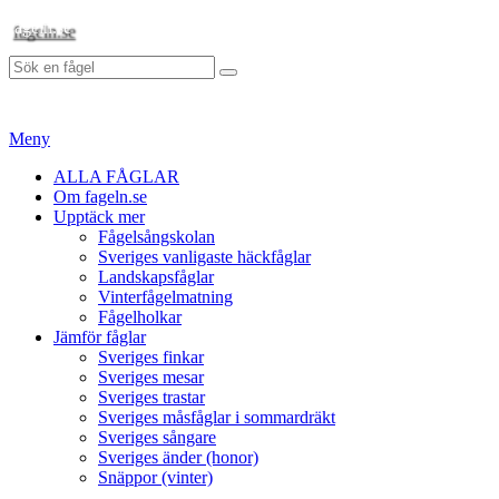
Hoppa
fageln.se
till
Sök
innehåll
Sök
efter:
Meny
Primär
ALLA FÅGLAR
Om fageln.se
meny
Upptäck mer
Fågelsångskolan
Sveriges vanligaste häckfåglar
Landskapsfåglar
Vinterfågelmatning
Fågelholkar
Jämför fåglar
Sveriges finkar
Sveriges mesar
Sveriges trastar
Sveriges måsfåglar i sommardräkt
Sveriges sångare
Sveriges änder (honor)
Snäppor (vinter)