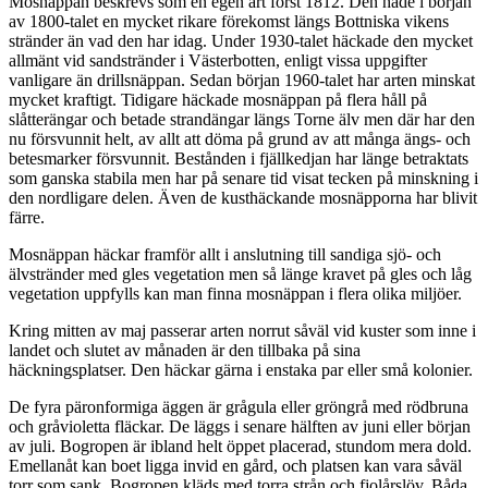
Mosnäppan beskrevs som en egen art först 1812. Den hade i början
av 1800-talet en mycket rikare förekomst längs Bottniska vikens
stränder än vad den har idag. Under 1930-talet häckade den mycket
allmänt vid sandstränder i Västerbotten, enligt vissa uppgifter
vanligare än drillsnäppan. Sedan början 1960-talet har arten minskat
mycket kraftigt. Tidigare häckade mosnäppan på flera håll på
slåtterängar och betade strandängar längs Torne älv men där har den
nu försvunnit helt, av allt att döma på grund av att många ängs- och
betesmarker försvunnit. Bestånden i fjällkedjan har länge betraktats
som ganska stabila men har på senare tid visat tecken på minskning i
den nordligare delen. Även de kusthäckande mosnäpporna har blivit
färre.
Mosnäppan häckar framför allt i anslutning till sandiga sjö- och
älvstränder med gles vegetation men så länge kravet på gles och låg
vegetation uppfylls kan man finna mosnäppan i flera olika miljöer.
Kring mitten av maj passerar arten norrut såväl vid kuster som inne i
landet och slutet av månaden är den tillbaka på sina
häckningsplatser. Den häckar gärna i enstaka par eller små kolonier.
De fyra päronformiga äggen är grågula eller gröngrå med rödbruna
och gråvioletta fläckar. De läggs i senare hälften av juni eller början
av juli. Bogropen är ibland helt öppet placerad, stundom mera dold.
Emellanåt kan boet ligga invid en gård, och platsen kan vara såväl
torr som sank. Bogropen kläds med torra strån och fjolårslöv. Båda