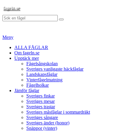
Hoppa
fageln.se
till
Sök
innehåll
Sök
efter:
Meny
Primär
ALLA FÅGLAR
Om fageln.se
meny
Upptäck mer
Fågelsångskolan
Sveriges vanligaste häckfåglar
Landskapsfåglar
Vinterfågelmatning
Fågelholkar
Jämför fåglar
Sveriges finkar
Sveriges mesar
Sveriges trastar
Sveriges måsfåglar i sommardräkt
Sveriges sångare
Sveriges änder (honor)
Snäppor (vinter)