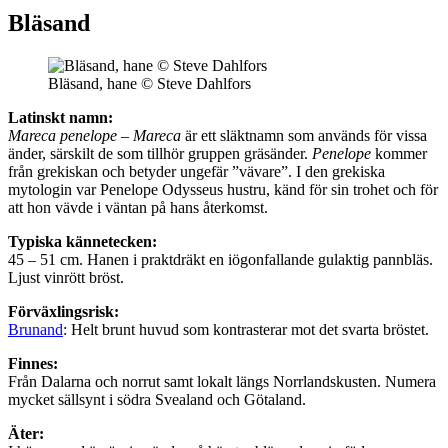
Bläsand
Bläsand, hane © Steve Dahlfors
Latinskt namn:
Mareca penelope
–
Mareca
är ett släktnamn som används för vissa
änder, särskilt de som tillhör gruppen gräsänder.
Penelope
kommer
från grekiskan och betyder ungefär ”vävare”. I den grekiska
mytologin var Penelope Odysseus hustru, känd för sin trohet och för
att hon vävde i väntan på hans återkomst.
Typiska kännetecken:
45 – 51 cm. Hanen i praktdräkt en iögonfallande gulaktig pannbläs.
Ljust vinrött bröst.
Förväxlingsrisk:
Brunand
: Helt brunt huvud som kontrasterar mot det svarta bröstet.
Finnes:
Från Dalarna och norrut samt lokalt längs Norrlandskusten. Numera
mycket sällsynt i södra Svealand och Götaland.
Äter: