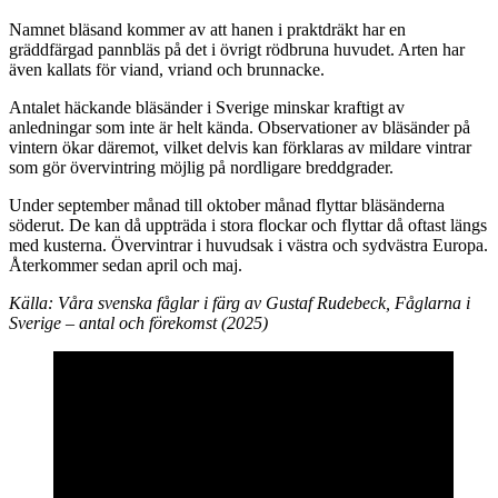
Namnet bläsand kommer av att hanen i praktdräkt har en
gräddfärgad pannbläs på det i övrigt rödbruna huvudet. Arten har
även kallats för viand, vriand och brunnacke.
Antalet häckande bläsänder i Sverige minskar kraftigt av
anledningar som inte är helt kända. Observationer av bläsänder på
vintern ökar däremot, vilket delvis kan förklaras av mildare vintrar
som gör övervintring möjlig på nordligare breddgrader.
Under september månad till oktober månad flyttar bläsänderna
söderut. De kan då uppträda i stora flockar och flyttar då oftast längs
med kusterna. Övervintrar i huvudsak i västra och sydvästra Europa.
Återkommer sedan april och maj.
Källa: Våra svenska fåglar i färg av Gustaf Rudebeck, Fåglarna i
Sverige – antal och förekomst (2025)