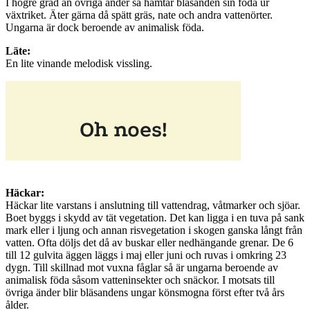
I högre grad än övriga änder så hämtar bläsanden sin föda ur
växtriket. Äter gärna då spätt gräs, nate och andra vattenörter.
Ungarna är dock beroende av animalisk föda.
Läte:
En lite vinande melodisk vissling.
Häckar:
Häckar lite varstans i anslutning till vattendrag, våtmarker och sjöar.
Boet byggs i skydd av tät vegetation. Det kan ligga i en tuva på sank
mark eller i ljung och annan risvegetation i skogen ganska långt från
vatten. Ofta döljs det då av buskar eller nedhängande grenar. De 6
till 12 gulvita äggen läggs i maj eller juni och ruvas i omkring 23
dygn. Till skillnad mot vuxna fåglar så är ungarna beroende av
animalisk föda såsom vatteninsekter och snäckor. I motsats till
övriga änder blir bläsandens ungar könsmogna först efter två års
ålder.