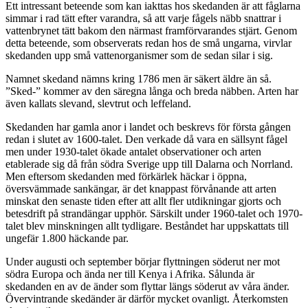
Ett intressant beteende som kan iakttas hos skedanden är att fåglarna
simmar i rad tätt efter varandra, så att varje fågels näbb snattrar i
vattenbrynet tätt bakom den närmast framförvarandes stjärt. Genom
detta beteende, som observerats redan hos de små ungarna, virvlar
skedanden upp små vattenorganismer som de sedan silar i sig.
Namnet skedand nämns kring 1786 men är säkert äldre än så.
”Sked-” kommer av den säregna långa och breda näbben. Arten har
även kallats slevand, slevtrut och leffeland.
Skedanden har gamla anor i landet och beskrevs för första gången
redan i slutet av 1600-talet. Den verkade då vara en sällsynt fågel
men under 1930-talet ökade antalet observationer och arten
etablerade sig då från södra Sverige upp till Dalarna och Norrland.
Men eftersom skedanden med förkärlek häckar i öppna,
översvämmade sankängar, är det knappast förvånande att arten
minskat den senaste tiden efter att allt fler utdikningar gjorts och
betesdrift på strandängar upphör. Särskilt under 1960-talet och 1970-
talet blev minskningen allt tydligare. Beståndet har uppskattats till
ungefär 1.800 häckande par.
Under augusti och september börjar flyttningen söderut ner mot
södra Europa och ända ner till Kenya i Afrika. Sålunda är
skedanden en av de änder som flyttar längs söderut av våra änder.
Övervintrande skedänder är därför mycket ovanligt. Återkomsten