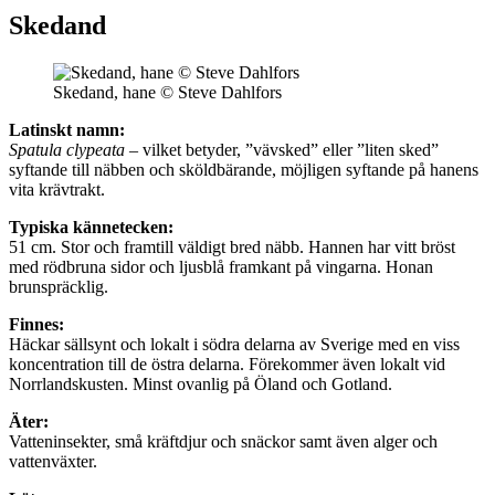
Skedand
Skedand, hane © Steve Dahlfors
Latinskt namn:
Spatula clypeata
– vilket betyder, ”vävsked” eller ”liten sked”
syftande till näbben och sköldbärande, möjligen syftande på hanens
vita krävtrakt.
Typiska kännetecken:
51 cm. Stor och framtill väldigt bred näbb. Hannen har vitt bröst
med rödbruna sidor och ljusblå framkant på vingarna. Honan
brunspräcklig.
Finnes:
Häckar sällsynt och lokalt i södra delarna av Sverige med en viss
koncentration till de östra delarna. Förekommer även lokalt vid
Norrlandskusten. Minst ovanlig på Öland och Gotland.
Äter:
Vatteninsekter, små kräftdjur och snäckor samt även alger och
vattenväxter.