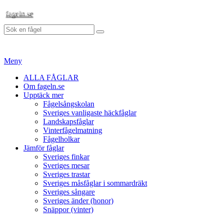
Hoppa
fageln.se
till
Sök
innehåll
Sök
efter:
Meny
Primär
ALLA FÅGLAR
Om fageln.se
meny
Upptäck mer
Fågelsångskolan
Sveriges vanligaste häckfåglar
Landskapsfåglar
Vinterfågelmatning
Fågelholkar
Jämför fåglar
Sveriges finkar
Sveriges mesar
Sveriges trastar
Sveriges måsfåglar i sommardräkt
Sveriges sångare
Sveriges änder (honor)
Snäppor (vinter)