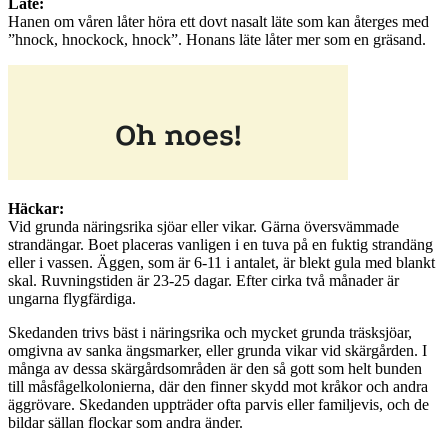
Läte:
Hanen om våren låter höra ett dovt nasalt läte som kan återges med
”hnock, hnockock, hnock”. Honans läte låter mer som en gräsand.
Häckar:
Vid grunda näringsrika sjöar eller vikar. Gärna översvämmade
strandängar. Boet placeras vanligen i en tuva på en fuktig strandäng
eller i vassen. Äggen, som är 6-11 i antalet, är blekt gula med blankt
skal. Ruvningstiden är 23-25 dagar. Efter cirka två månader är
ungarna flygfärdiga.
Skedanden trivs bäst i näringsrika och mycket grunda träsksjöar,
omgivna av sanka ängsmarker, eller grunda vikar vid skärgården. I
många av dessa skärgårdsområden är den så gott som helt bunden
till måsfågelkolonierna, där den finner skydd mot kråkor och andra
äggrövare. Skedanden uppträder ofta parvis eller familjevis, och de
bildar sällan flockar som andra änder.