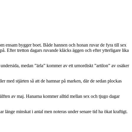
som ensam bygger boet. Både hannen och honan ruvar de fyra till sex
på. Efter tretton dagars ruvande kläcks äggen och efter ytterligare lika
 undersida, medan ”ärla” kommer av ett urnordiskt ”artilon” av osäker
eller med stjärten så att de hamnar på marken, där de sedan plockas
re hälften av maj. Hanarna kommer alltid mellan sex och tjugo dagar
r länge minskat i antal men noteras under senare tid ha ökat kraftigt.