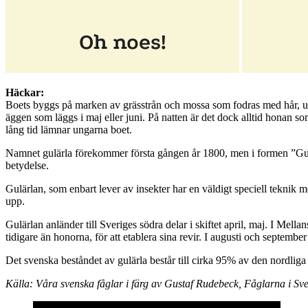
Häckar:
Boets byggs på marken av grässtrån och mossa som fodras med hår, ull
äggen som läggs i maj eller juni. På natten är det dock alltid honan so
lång tid lämnar ungarna boet.
Namnet gulärla förekommer första gången år 1800, men i formen ”Gul s
betydelse.
Gulärlan, som enbart lever av insekter har en väldigt speciell teknik m
upp.
Gulärlan anländer till Sveriges södra delar i skiftet april, maj. I Mel
tidigare än honorna, för att etablera sina revir. I augusti och september 
Det svenska beståndet av gulärla består till cirka 95% av den nordliga
Källa: Våra svenska fåglar i färg av Gustaf Rudebeck, Fåglarna i Sve