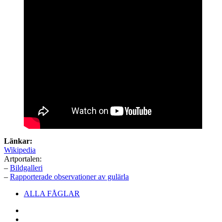
Länkar:
Wikipedia
Artportalen:
–
Bildgalleri
–
Rapporterade observationer av gulärla
Sidfotsmeny
ALLA FÅGLAR
Facebook
E-