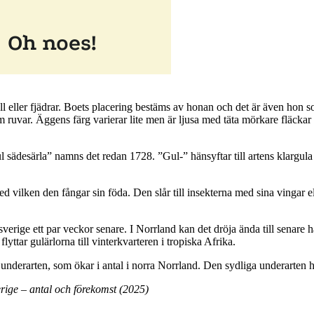
 eller fjädrar. Boets placering bestäms av honan och det är även hon 
m ruvar. Äggens färg varierar lite men är ljusa med täta mörkare fläckar 
ädesärla” namns det redan 1728. ”Gul-” hänsyftar till artens klargula
ed vilken den fångar sin föda. Den slår till insekterna med sina vingar 
lansverige ett par veckor senare. I Norrland kan det dröja ända till sena
flyttar gulärlorna till vinterkvarteren i tropiska Afrika.
 underarten, som ökar i antal i norra Norrland. Den sydliga underarten ha
rige – antal och förekomst (2025)