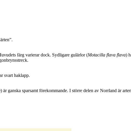
ärten”.
uvudets färg varierar dock. Sydligare gulärlor (
Motacilla flava flava
) 
ögonbrynsstreck.
ar svart haklapp.
a
) är ganska sparsamt förekommande. I större delen av Norrland är arten