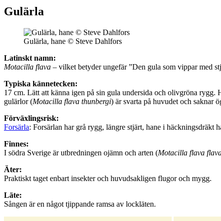
Gulärla
Gulärla, hane © Steve Dahlfors
Latinskt namn:
Motacilla flava
– vilket betyder ungefär ”Den gula som vippar med stj
Typiska kännetecken:
17 cm. Lätt att känna igen på sin gula undersida och olivgröna rygg. H
gulärlor (
Motacilla flava thunbergi
) är svarta på huvudet och saknar 
Förväxlingsrisk:
Forsärla
: Forsärlan har grå rygg, längre stjärt, hane i häckningsdräkt h
Finnes:
I södra Sverige är utbredningen ojämn och arten (
Motacilla flava flav
Äter:
Praktiskt taget enbart insekter och huvudsakligen flugor och mygg.
Läte:
Sången är en något tjippande ramsa av lockläten.