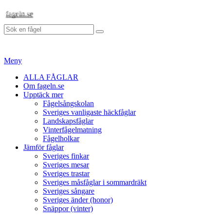
Hoppa
fageln.se
till
Sök
innehåll
Sök
efter:
Meny
Primär
ALLA FÅGLAR
Om fageln.se
meny
Upptäck mer
Fågelsångskolan
Sveriges vanligaste häckfåglar
Landskapsfåglar
Vinterfågelmatning
Fågelholkar
Jämför fåglar
Sveriges finkar
Sveriges mesar
Sveriges trastar
Sveriges måsfåglar i sommardräkt
Sveriges sångare
Sveriges änder (honor)
Snäppor (vinter)