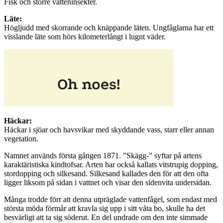
Fisk och större vatteninsekter.
Läte:
Högljudd med skorrande och knäppande läten. Ungfåglarna har ett
visslande läte som hörs kilometerlångt i lugnt väder.
Häckar:
Häckar i sjöar och havsvikar med skyddande vass, starr eller annan
vegetation.
Namnet används första gången 1871. ”Skägg-” syftar på artens
karaktäristiska kindtofsar. Arten har också kallats vitstrupig dopping,
stordopping och silkesand. Silkesand kallades den för att den ofta
ligger liksom på sidan i vattnet och visar den sidenvita undersidan.
Många trodde förr att denna utpräglade vattenfågel, som endast med
största möda förmår att kravla sig upp i sitt våta bo, skulle ha det
besvärligt att ta sig söderut. En del undrade om den inte simmade