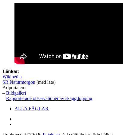
Länkar:
Wikipedia
SR Naturmorgon
(med läte)
Artportalen:
–
Bildgalleri
–
Rapporterade observationer av skäggdopping
Sidfotsmeny
ALLA FÅGLAR
Facebook
E-
post
Upphovsrätt © 2026
fageln.se
. Alla rättigheter förbehållna.