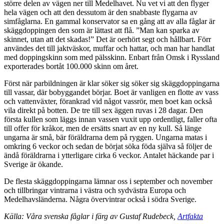
större delen av vägen ner till Medelhavet. Nu vet vi att den flyger
hela vägen och att den dessutom är den snabbaste flygarna av
simfåglarna. En gammal konservator sa en gång att av alla fåglar är
skäggdoppingen den som är lättast att flå. ”Man kan sparka av
skinnet, utan att det skadas!” Det är oerhört segt och hållbart. Förr
användes det till jaktväskor, muffar och hattar, och man har handlat
med doppingskinn som med pälsskinn. Enbart från Omsk i Ryssland
exporterades bortåt 100.000 skinn om året.
Först när parbildningen är klar söker sig söker sig skäggdoppingarna
till vassar, där bobyggandet börjar. Boet är vanligen en flotte av vass
och vattenväxter, förankrad vid något vassrör, men boet kan också
vila direkt på botten. De tre till sex äggen ruvas i 28 dagar. Den
första kullen som läggs innan vassen vuxit upp ordentligt, faller ofta
till offer för kråkor, men de ersätts snart av en ny kull. Så länge
ungarna är små, bär föräldrarna dem på ryggen. Ungarna matas i
omkring 6 veckor och sedan de börjat söka föda själva så följer de
ändå föräldrarna i ytterligare cirka 6 veckor. Antalet häckande par i
Sverige är ökande.
De flesta skäggdoppingarna lämnar oss i september och november
och tillbringar vintrarna i västra och sydvästra Europa och
Medelhavsländerna. Några övervintrar också i södra Sverige.
Källa: Våra svenska fåglar i färg av Gustaf Rudebeck,
Artfakta