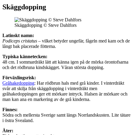
Skäggdopping
Skäggdopping © Steve Dahlfors
Latinskt namn:
Podiceps cristatus
– vilket betyder ungefär, fågeln med kam och de
långt bak placerade fötterna.
Typiska kännetecken:
48 cm. I sommardräkt lätt att känna igen på de mörka örontofsarna
och det rödbruna kindskägget. Våran största dopping.
Förväxlingsrisk:
Gråhakedopping
: Har rödbrun hals med grå kinder. I vinterdräkt
svår att skilja från skäggdopping i vinterdräkt men
gråhakedoppingen ger ett mörkare intryck. Halsen är mörkare och
man kan ana en markering av de grå kinderna.
Finnes:
Södra och mellersta Sverige samt längs Norrlandskusten. Lite tätare
i östra Svealand.
Äter: