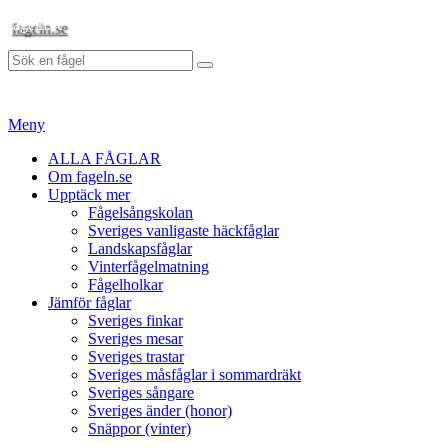
Hoppa
fageln.se
till
Sök
innehåll
Sök
efter:
Meny
Primär
ALLA FÅGLAR
Om fageln.se
meny
Upptäck mer
Fågelsångskolan
Sveriges vanligaste häckfåglar
Landskapsfåglar
Vinterfågelmatning
Fågelholkar
Jämför fåglar
Sveriges finkar
Sveriges mesar
Sveriges trastar
Sveriges måsfåglar i sommardräkt
Sveriges sångare
Sveriges änder (honor)
Snäppor (vinter)