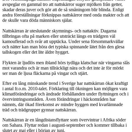
avspeglar en gammal tro att nattskärror suger mjölken från getter,
skadar deras juver och gör att de så småningom blir blinda. Enligt
andra föreställningar förknippas nattskärror med onda makter och att
de skulle vara döda människors själar.
Nattskärran är uteslutande skymnings- och nattaktiv. Dagarna
tillbringas ofta på marken eller utsträckt längs en trädgren väl
kamouflerad och svår att upptäcka. Under sena försommarkvällar
och nätter kan man höra det typiska spinnande lätet från den glesa
tallskogen eller det lite äldre hygget.
Flykten är ljudlös men ibland hörs tydliga klatschar när vingarna slås
mot varandra och är man tillräckligt nära och det inte är för mörkt
ser man de ljusa fläckarna på vingar och stjärt.
Efter en lång minskande trend i Sverige har nattskärran ökat kraftigt
i antal fr.o.m. 2010-talet. Förklaring till ökningen kan möjligen vara
klimatförändringar och ändrade förhållanden under flyttningen och i
övervintringsområden. Även förändringar i häckområden har
nämnts, där ökad förekomst av mindre hyggen med kvarlämnade
träd och trädgrupper gynnar nattskärran.
Nattskärran är en långdistansflyttare som övervintrar i Afrika söder
om Sahara. Flyttar redan i augusti-september och kommer tillbaka i
slutet av maj eller i början av juni.