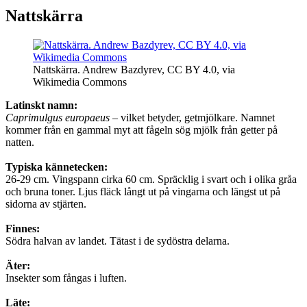
Nattskärra
Nattskärra. Andrew Bazdyrev, CC BY 4.0, via
Wikimedia Commons
Latinskt namn:
Caprimulgus europaeus
– vilket betyder, getmjölkare. Namnet
kommer från en gammal myt att fågeln sög mjölk från getter på
natten.
Typiska kännetecken:
26-29 cm. Vingspann cirka 60 cm. Spräcklig i svart och i olika gråa
och bruna toner. Ljus fläck långt ut på vingarna och längst ut på
sidorna av stjärten.
Finnes:
Södra halvan av landet. Tätast i de sydöstra delarna.
Äter:
Insekter som fångas i luften.
Läte: