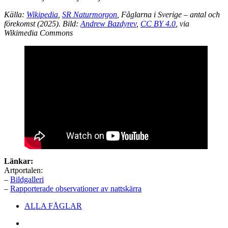
Källa:
Wikipedia
,
SR Naturmorgon
, Fåglarna i Sverige – antal och
förekomst (2025). Bild:
Andrew Bazdyrev
,
CC BY 4.0
, via
Wikimedia Commons
Länkar:
Artportalen:
–
Bildgalleri
–
Rapporterade observationer av nattskärra
Sidfotsmeny
ALLA FÅGLAR
Facebook