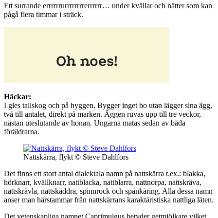
Ett surrande errrrrrurrrrrrrrerrrrrr… under kvällar och nätter som kan
pågå flera timmar i sträck.
Häckar:
I gles tallskog och på hyggen. Bygger inget bo utan lägger sina ägg,
två till antalet, direkt på marken. Äggen ruvas upp till tre veckor,
nästan uteslutande av honan. Ungarna matas sedan av båda
föräldrarna.
Nattskärra, flykt © Steve Dahlfors
Det finns ett stort antal dialektala namn på nattskärra t.ex.: blakka,
hörknarr, kvällknarr, nattblacka, nattblarra, nattnorpa, nattskräva,
nattskrävla, nattskäddra, spinnrock och spånkäring. Alla dessa namn
anser man härstammar från nattskärrans karaktäristiska nattliga läten.
Det vetenskapliga namnet Caprimulgus betyder getmjölkare vilket