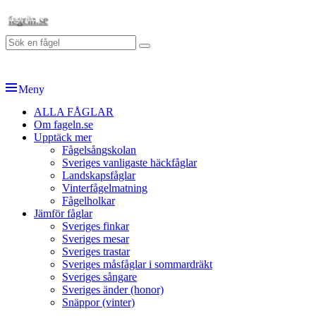
Hoppa
fageln.se
till
Sök
innehåll
Sök
efter:
Meny
Primär
ALLA FÅGLAR
Om fageln.se
meny
Upptäck mer
Fågelsångskolan
Sveriges vanligaste häckfåglar
Landskapsfåglar
Vinterfågelmatning
Fågelholkar
Jämför fåglar
Sveriges finkar
Sveriges mesar
Sveriges trastar
Sveriges måsfåglar i sommardräkt
Sveriges sångare
Sveriges änder (honor)
Snäppor (vinter)