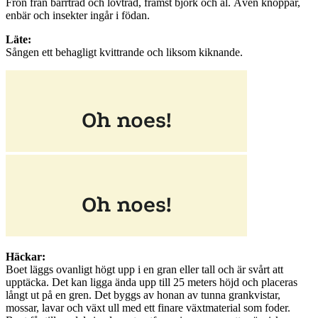
Frön från barrträd och lövträd, främst björk och al. Även knoppar,
enbär och insekter ingår i födan.
Läte:
Sången ett behagligt kvittrande och liksom kiknande.
Häckar:
Boet läggs ovanligt högt upp i en gran eller tall och är svårt att
upptäcka. Det kan ligga ända upp till 25 meters höjd och placeras
långt ut på en gren. Det byggs av honan av tunna grankvistar,
mossar, lavar och växt ull med ett finare växtmaterial som foder.