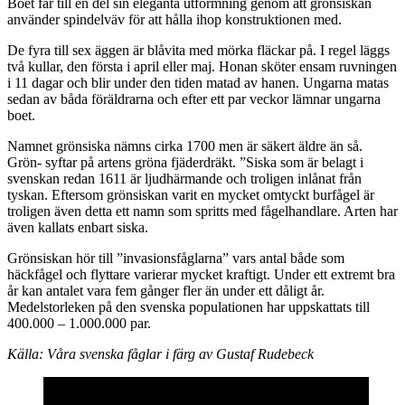
Boet får till en del sin eleganta utformning genom att grönsiskan
använder spindelväv för att hålla ihop konstruktionen med.
De fyra till sex äggen är blåvita med mörka fläckar på. I regel läggs
två kullar, den första i april eller maj. Honan sköter ensam ruvningen
i 11 dagar och blir under den tiden matad av hanen. Ungarna matas
sedan av båda föräldrarna och efter ett par veckor lämnar ungarna
boet.
Namnet grönsiska nämns cirka 1700 men är säkert äldre än så.
Grön- syftar på artens gröna fjäderdräkt. ”Siska som är belagt i
svenskan redan 1611 är ljudhärmande och troligen inlånat från
tyskan. Eftersom grönsiskan varit en mycket omtyckt burfågel är
troligen även detta ett namn som spritts med fågelhandlare. Arten har
även kallats enbart siska.
Grönsiskan hör till ”invasionsfåglarna” vars antal både som
häckfågel och flyttare varierar mycket kraftigt. Under ett extremt bra
år kan antalet vara fem gånger fler än under ett dåligt år.
Medelstorleken på den svenska populationen har uppskattats till
400.000 – 1.000.000 par.
Källa:
Våra svenska fåglar i färg av Gustaf Rudebeck