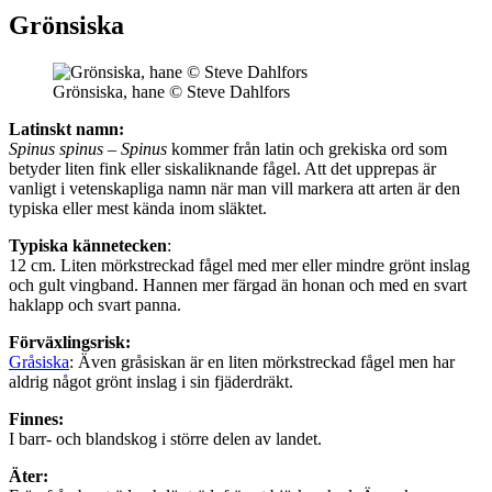
Grönsiska
Grönsiska, hane © Steve Dahlfors
Latinskt namn:
Spinus spinus
–
Spinus
kommer från latin och grekiska ord som
betyder liten fink eller siskaliknande fågel. Att det upprepas är
vanligt i vetenskapliga namn när man vill markera att arten är den
typiska eller mest kända inom släktet.
Typiska kännetecken
:
12 cm. Liten mörkstreckad fågel med mer eller mindre grönt inslag
och gult vingband. Hannen mer färgad än honan och med en svart
haklapp och svart panna.
Förväxlingsrisk:
Gråsiska
: Även gråsiskan är en liten mörkstreckad fågel men har
aldrig något grönt inslag i sin fjäderdräkt.
Finnes:
I barr- och blandskog i större delen av landet.
Äter: