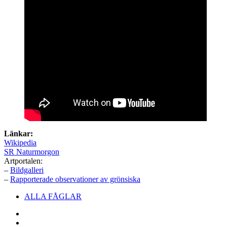
Länkar:
Wikipedia
SR Naturmorgon
Artportalen:
–
Bildgalleri
–
Rapporterade observationer av grönsiska
Sidfotsmeny
ALLA FÅGLAR
Facebook
E-